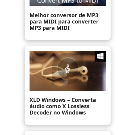
7 maneiras de gravar áudio
interno no Mac [Compatível
com Mac Sequoia]
Melhor reprodutor WAV
para reproduzir arquivos
WAV livremente