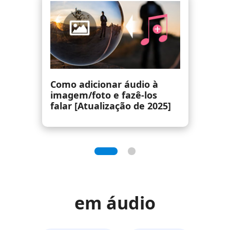
Os 8 principais players de
áudio de alta resolução
(portáteis e software)
]
em áudio