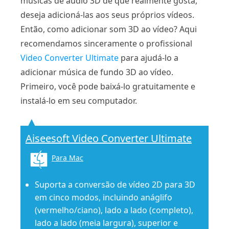
músicas de áudio 3D de que realmente gosta,
deseja adicioná-las aos seus próprios vídeos.
Então, como adicionar som 3D ao vídeo? Aqui
recomendamos sinceramente o profissional
Video Converter Ultimate
para ajudá-lo a
adicionar música de fundo 3D ao vídeo.
Primeiro, você pode baixá-lo gratuitamente e
instalá-lo em seu computador.
Aiseesoft Video Converter Ultimate
Para Mac
Suporta a conversão de vídeo 2D para 3D
em cinco modos, incluindo anáglifo
(vermelho/ciano), lado a lado (completo),
lado a lado (meia largura), superior e