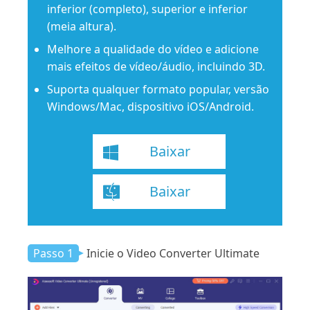
inferior (completo), superior e inferior
(meia altura).
Melhore a qualidade do vídeo e adicione
mais efeitos de vídeo/áudio, incluindo 3D.
Suporta qualquer formato popular, versão
Windows/Mac, dispositivo iOS/Android.
Baixar
Baixar
Passo 1
Inicie o Video Converter Ultimate