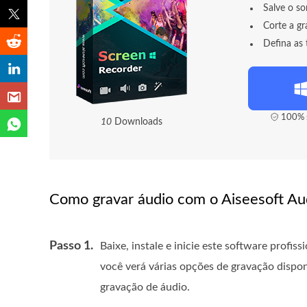
Salve o s
Corte a g
Defina as 
100% s
1
4
Downloads
Como gravar áudio com o Aiseesoft A
Passo 1.
Baixe, instale e inicie este software profi
você verá várias opções de gravação dispon
gravação de áudio.