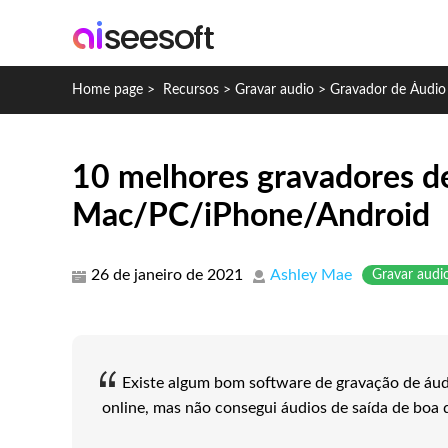
Home page
>
Recursos
>
Gravar audio
>
Gravador de Áudio
10 melhores gravadores de
Mac/PC/iPhone/Android
26 de janeiro de 2021
Ashley Mae
Gravar audi
Existe algum bom software de gravação de áudi
online, mas não consegui áudios de saída de boa 