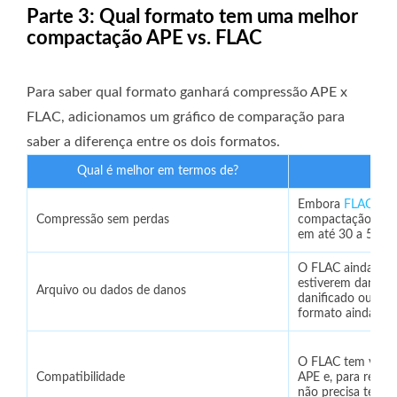
Parte 3: Qual formato tem uma melhor
compactação APE vs. FLAC
Para saber qual formato ganhará compressão APE x
FLAC, adicionamos um gráfico de comparação para
saber a diferença entre os dois formatos.
Qual é melhor em termos de?
Embora
FLAC
não
Compressão sem perdas
compactação, ele 
em até 30 a 50 po
O FLAC ainda pod
estiverem danifica
Arquivo ou dados de danos
danificado ou os 
formato ainda pod
O FLAC tem vanta
Compatibilidade
APE e, para repro
não precisa ter u