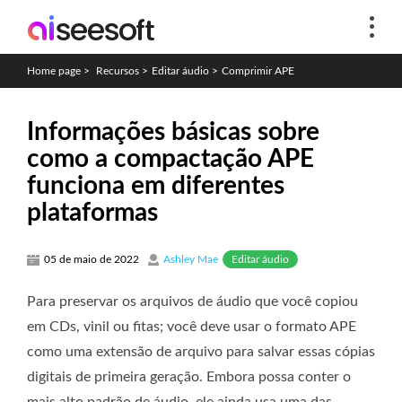
Home page
>
Recursos
>
Editar áudio
>
Comprimir APE
Informações básicas sobre
como a compactação APE
funciona em diferentes
plataformas
Editar áudio
05 de maio de 2022
Ashley Mae
Para preservar os arquivos de áudio que você copiou
em CDs, vinil ou fitas; você deve usar o formato APE
como uma extensão de arquivo para salvar essas cópias
digitais de primeira geração. Embora possa conter o
mais alto padrão de áudio, ele ainda usa uma das