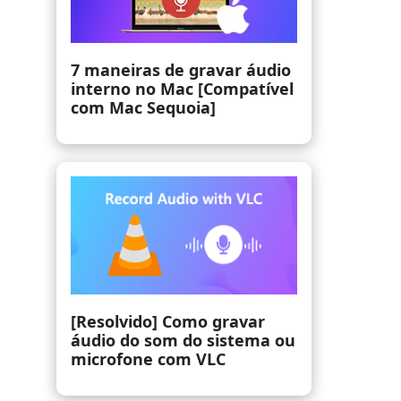
4 maneiras fáceis de gravar
áudio interno no Windows
11 a 7
Locução do iMovie - Como
fazer uma narração no
iMovie (atualizado em 2025)