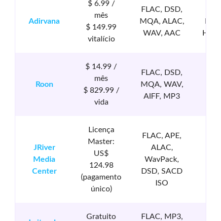
$ 6.99 /
FLAC, DSD,
Tida
mês
Adirvana
MQA, ALAC,
Pres
$ 149.99
WAV, AAC
HRA 
vitalício
$ 14.99 /
FLAC, DSD,
mês
Tida
Roon
MQA, WAV,
$ 829.99 /
K
AIFF, MP3
vida
Licença
FLAC, APE,
Master:
JRiver
ALAC,
US$
Media
WavPack,
124.98
Center
DSD, SACD
(pagamento
ISO
único)
Gratuito
FLAC, MP3,
Sou