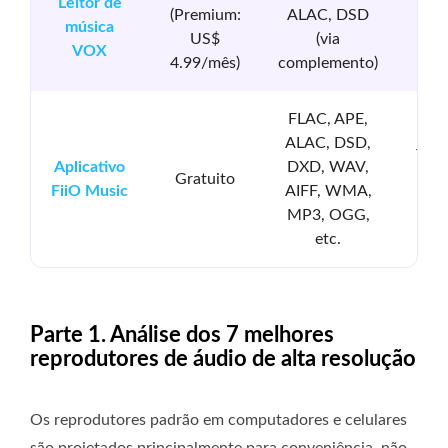
Leitor de
(Premium:
ALAC, DSD
S
música
US$
(via
Q
VOX
4.99/mês)
complemento)
Y
FLAC, APE,
ALAC, DSD,
Tidal
Aplicativo
DXD, WAV,
Gratuito
Qob
FiiO Music
AIFF, WMA,
(A
MP3, OGG,
etc.
Parte 1. Análise dos 7 melhores
reprodutores de áudio de alta resolução
Os reprodutores padrão em computadores e celulares