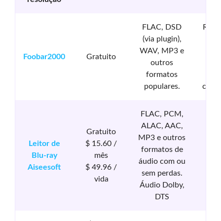
FLAC, DSD
Repr
(via plugin),
á
WAV, MP3 e
Y
Foobar2000
Gratuito
outros
lim
formatos
m
populares.
comp
FLAC, PCM,
ALAC, AAC,
Gratuito
MP3 e outros
Leitor de
$ 15.60 /
formatos de
Blu-ray
mês
áudio com ou
Aiseesoft
$ 49.96 /
sem perdas.
vida
Áudio Dolby,
DTS