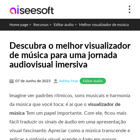
Home page
>
Recursos
>
Editar áudio
>
Melhor visualizador de música
Descubra o melhor visualizador
de música para uma jornada
audiovisual imersiva
Editar áudio
07 de Junho de 2023
Ashley Mae
Imagine ver padrões rítmicos, sons musicais e harmonia
da música que você toca; é aí que o
visualizador de
música
Tem um papel importante. Com ele, ficou mais
fácil traduzir os sinais de áudio em uma apresentação
visual fascinante. Apreciar como a música transcende e
aplicar a sinfonia visual acende o fogo em nossos