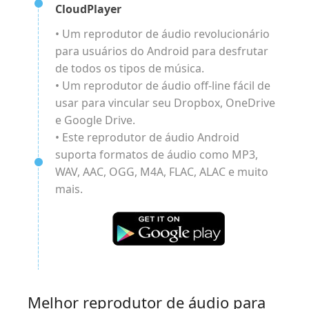
CloudPlayer
• Um reprodutor de áudio revolucionário
para usuários do Android para desfrutar
de todos os tipos de música.
• Um reprodutor de áudio off-line fácil de
usar para vincular seu Dropbox, OneDrive
e Google Drive.
• Este reprodutor de áudio Android
suporta formatos de áudio como MP3,
WAV, AAC, OGG, M4A, FLAC, ALAC e muito
mais.
Melhor reprodutor de áudio para