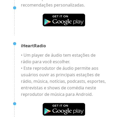
recomendações personalizadas.
iHeartRadio
• Um player de áudio tem estações de
rádio para você escolher.
• Este reprodutor de áudio permite aos
usuários ouvir as principais estações de
rádio, música, notícias, podcasts, esportes,
entrevistas e shows de comédia neste
reprodutor de música para Android.