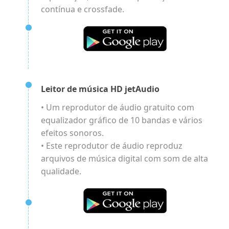
contínua e crossfade.
Leitor de música HD jetAudio
• Um reprodutor de áudio gratuito com
equalizador gráfico de 10 bandas e vários
efeitos sonoros.
• Este reprodutor de áudio reproduz
arquivos de música digital com som de alta
qualidade.