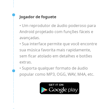
Jogador de foguete
• Um reprodutor de áudio poderoso para
Android projetado com funções fáceis e
avançadas.
• Sua interface permite que você encontre
sua música favorita mais rapidamente,
sem ficar atolado em detalhes e botões
extras.
• Suporta qualquer formato de áudio
popular como MP3, OGG, WAV, M4A, etc.