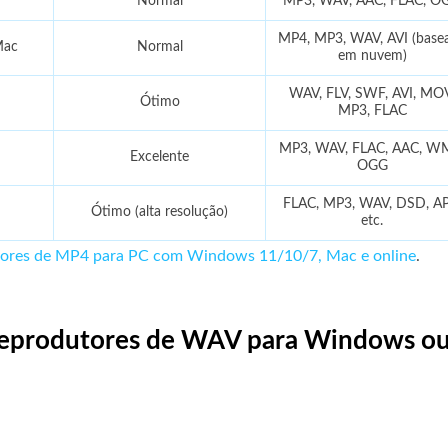
Normal
MP3, WAV, AAC, FLAC, O
MP4, MP3, WAV, AVI (base
Mac
Normal
em nuvem)
WAV, FLV, SWF, AVI, MO
Ótimo
MP3, FLAC
MP3, WAV, FLAC, AAC, W
Excelente
OGG
FLAC, MP3, WAV, DSD, AP
Ótimo (alta resolução)
etc.
tores de MP4 para PC com Windows 11/10/7, Mac e online
.
0 reprodutores de WAV para Windows o