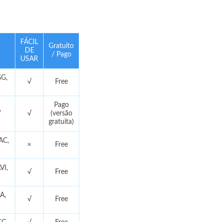
FÁCIL
Gratuito
DE
/ Pago
USAR
GG,
√
Free
Pago
,
√
(versão
gratuita)
AC,
×
Free
VI,
√
Free
A,
√
Free