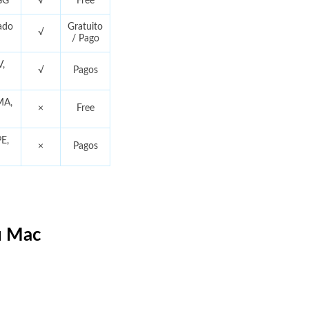
GG
√
Free
ado
Gratuito
√
/ Pago
V,
√
Pagos
MA,
×
Free
E,
×
Pagos
u Mac