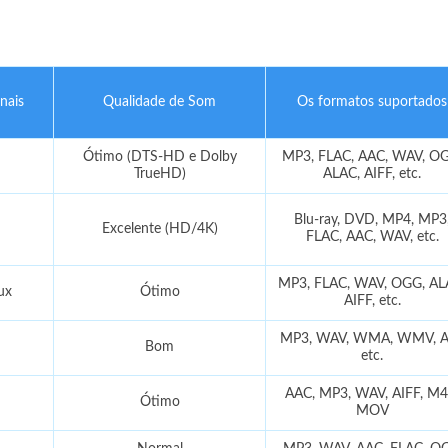
nais
Qualidade de Som
Os formatos suportados
Ótimo (DTS-HD e Dolby
MP3, FLAC, AAC, WAV, O
TrueHD)
ALAC, AIFF, etc.
Blu-ray, DVD, MP4, MP3
Excelente (HD/4K)
FLAC, AAC, WAV, etc.
MP3, FLAC, WAV, OGG, AL
ux
Ótimo
AIFF, etc.
MP3, WAV, WMA, WMV, A
Bom
etc.
AAC, MP3, WAV, AIFF, M4
Ótimo
MOV