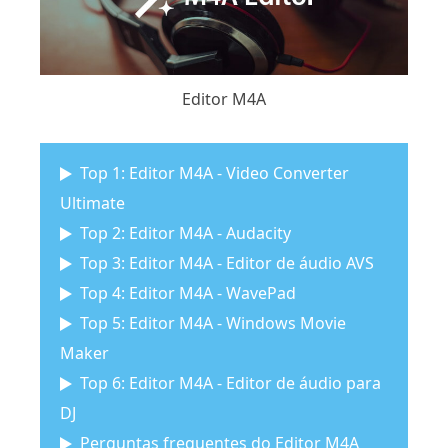
Editor M4A
Top 1: Editor M4A - Video Converter
Ultimate
Top 2: Editor M4A - Audacity
Top 3: Editor M4A - Editor de áudio AVS
Top 4: Editor M4A - WavePad
Top 5: Editor M4A - Windows Movie
Maker
Top 6: Editor M4A - Editor de áudio para
DJ
Perguntas frequentes do Editor M4A