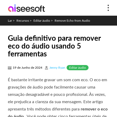
Lar
>
Recursos
>
Editar áudio
>
Remove Echo from Audio
Guia definitivo para remover
eco do áudio usando 5
ferramentas
Editar áudio
19 de Junho de 2024
Jenny Ryan
É bastante irritante gravar um som com eco. O eco em
gravações de áudio pode facilmente causar uma
sensação desagradável e pouco profissional. Às vezes,
ele prejudica a clareza da sua mensagem. Este artigo
apresenta três métodos diferentes para
remover o eco
do áudio
. Você pode obter cinco ferramentas úteis de