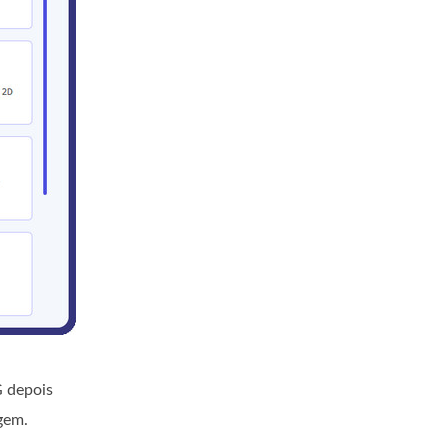
 depois
gem.