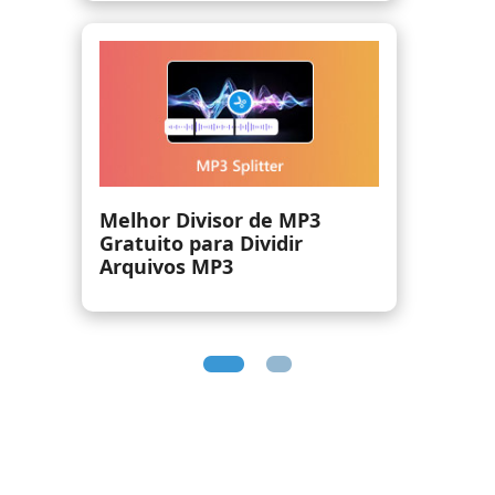
Como misturar músicas em
3 etapas simples [com
imagens]