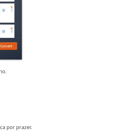
ho.
a por prazer.