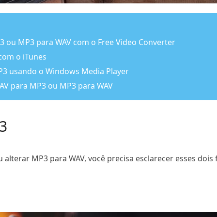
P3 ou MP3 para WAV com o Free Video Converter
 com o iTunes
MP3 usando o Windows Media Player
 WAV para MP3 ou MP3 para WAV
3
alterar MP3 para WAV, você precisa esclarecer esses dois