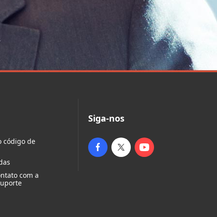
Siga-nos
o código de
das
ontato com a
suporte