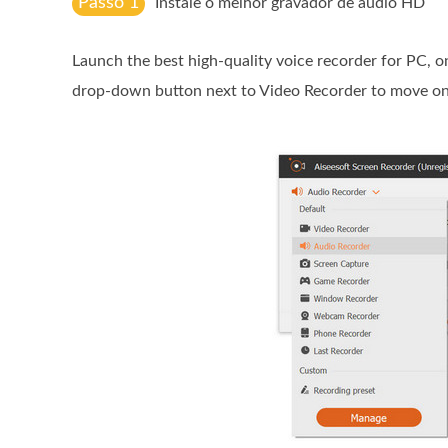
Passo 1
Instale o melhor gravador de áudio HD
Launch the best high-quality voice recorder for PC, o
drop-down button next to Video Recorder to move on