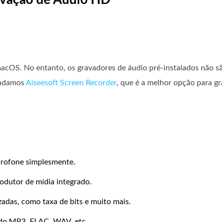
avação de Áudio HD
. No entanto, os gravadores de áudio pré-instalados não são 
endamos
Aiseesoft Screen Recorder
, que é a melhor opção para g
rofone simplesmente.
dutor de mídia integrado.
adas, como taxa de bits e muito mais.
ndo MP3, FLAC, WAV, etc.