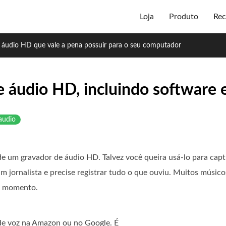
Loja
Produto
Rec
e áudio HD que vale a pena possuir para o seu computador
 áudio HD, incluindo software 
audio
de um gravador de áudio HD. Talvez você queira usá-lo para capt
um jornalista e precise registrar tudo o que ouviu. Muitos músi
er momento.
de voz na Amazon ou no Google. É