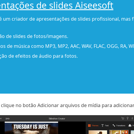
ntações de slides Aiseesoft
 um criador de apresentações de slides profissional, mas fá
o de slides de fotos/imagens.
os de música como MP3, MP2, AAC, WAV, FLAC, OGG, RA, WM
ção de efeitos de áudio para fotos.
clique no botão Adicionar arquivos de mídia para adicionar