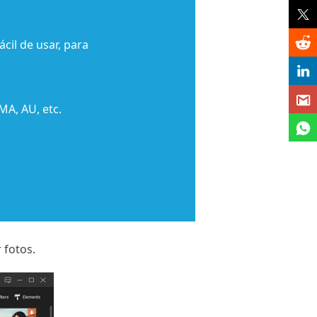
cil de usar, para
A, AU, etc.
 fotos.