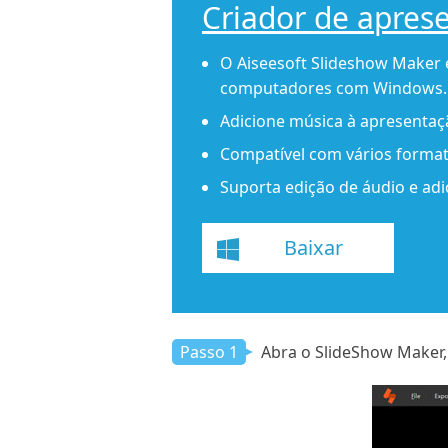
Criador de aprese
O Aiseesoft Slideshow Maker é
computadores com Windows.
Adicione música à apresentaçã
Compatível com vários format
Suporta edição de áudio e adi
Baixar
Passo 1
Abra o SlideShow Maker, 