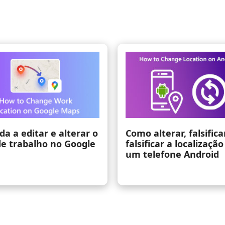
rar, falsificar ou
Maneiras de rastrear a
 a localização em
localização do telefone n
one Android
rastreador de localização
Android e iOS