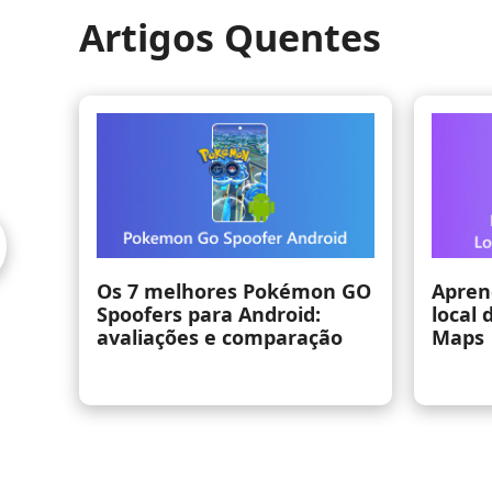
Artigos Quentes
O
Aprenda a editar e alterar o
Como alte
local de trabalho no Google
falsificar
Maps
um telef