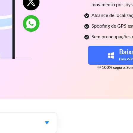
movimento por joyst
Alcance de localiza
Spoofing de GPS est
Sem preocupações c
Baix
Para Wi
100% seguro. Sem