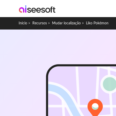
Início
>
Recursos
>
Mudar localização
>
Liko Pokémon