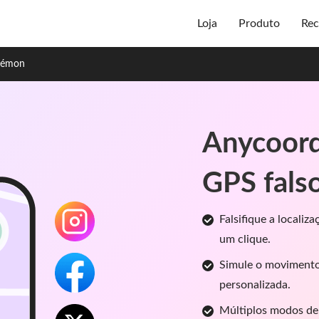
Loja
Produto
Rec
kémon
Anycoord
GPS fals
Falsifique a locali
um clique.
Simule o movimento
personalizada.
Múltiplos modos de 