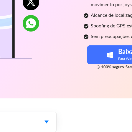
movimento por joyst
Alcance de localiza
Spoofing de GPS est
Sem preocupações c
Baix
Para Wi
100% seguro. Sem