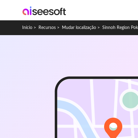
Início
>
Recursos
>
Mudar localização
>
Sinnoh Region Po