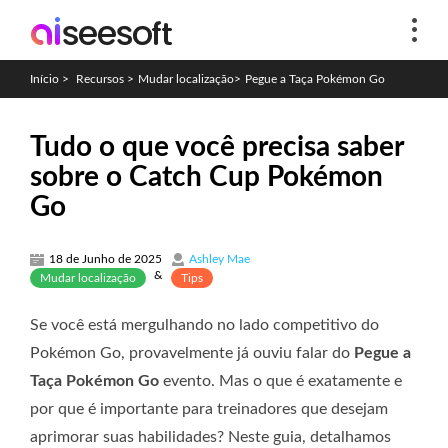
Início
>
Recursos
>
Mudar localização
>
Pegue a Taça Pokémon Go
Tudo o que você precisa saber
sobre o Catch Cup Pokémon
Go
18 de Junho de 2025
Ashley Mae
&
Mudar localização
Tips
Se você está mergulhando no lado competitivo do
Pokémon Go, provavelmente já ouviu falar do
Pegue a
Taça Pokémon Go
evento. Mas o que é exatamente e
por que é importante para treinadores que desejam
aprimorar suas habilidades? Neste guia, detalhamos