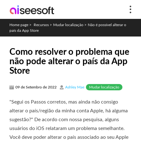
Home page
>
Recursos
>
Mudar localização
>
Não é possível alterar o
país da App Store
Como resolver o problema que
não pode alterar o país da App
Store
Mudar localização
09 de Setembro de 2022
Ashley Mae
"Segui os Passos corretos, mas ainda não consigo
alterar o país/região da minha conta Apple, há alguma
sugestão?" De acordo com nossa pesquisa, alguns
usuários do iOS relataram um problema semelhante.
Você deve poder alterar o país associado ao seu Apple