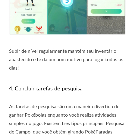
Subir de nível regularmente mantém seu inventário
abastecido e te dá um bom motivo para jogar todos os
dias!
4. Concluir tarefas de pesquisa
As tarefas de pesquisa são uma maneira divertida de
ganhar Pokébolas enquanto você realiza atividades
simples no jogo. Existem três tipos principais: Pesquisa
de Campo, que você obtém girando PokéParadas;