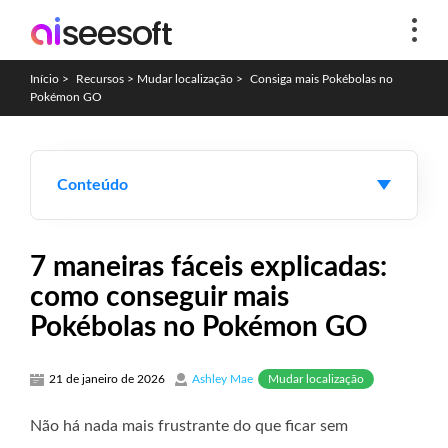
Início
>
Recursos
>
Mudar localização
>
Consiga mais Pokébolas no
Pokémon GO
Conteúdo
7 maneiras fáceis explicadas:
como conseguir mais
Pokébolas no Pokémon GO
Mudar localização
21 de janeiro de 2026
Ashley Mae
Não há nada mais frustrante do que ficar sem