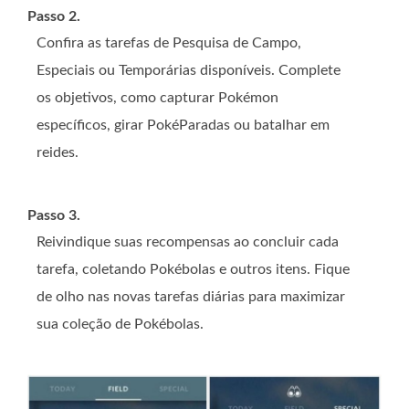
Passo 2.
Confira as tarefas de Pesquisa de Campo,
Especiais ou Temporárias disponíveis. Complete
os objetivos, como capturar Pokémon
específicos, girar PokéParadas ou batalhar em
reides.
Passo 3.
Reivindique suas recompensas ao concluir cada
tarefa, coletando Pokébolas e outros itens. Fique
de olho nas novas tarefas diárias para maximizar
sua coleção de Pokébolas.