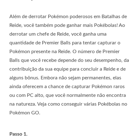
Além de derrotar Pokémon poderosos em Batalhas de
Reide, você também pode ganhar mais Pokébolas! Ao
derrotar um chefe de Reide, você ganha uma
quantidade de Premier Balls para tentar capturar o
Pokémon presente na Reide. O número de Premier
Balls que você recebe depende do seu desempenho, da
contribuição da sua equipe para concluir a Reide e de
alguns bônus. Embora não sejam permanentes, elas
ainda oferecem a chance de capturar Pokémon raros
ou com PC alto, que você normalmente não encontra
na natureza. Veja como conseguir várias Pokébolas no
Pokémon GO.
Passo 1.