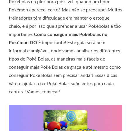
Pokébolas na pior hora possível, quando um bom
Pokémon aparece, certo? Mas não se preocupe! Muitos
treinadores têm dificuldade em manter o estoque
cheio, e é por isso que aprender a usar Pokébolas é tão
importante.
Como conseguir mais Pokébolas no
Pokémon GO
É importante! Este guia será bem
informal e amigável, onde vamos analisar os diferentes
tipos de Poké Bolas, as maneiras mais fáceis de
conseguir mais Poké Bolas de graça e até mesmo como
conseguir Poké Bolas sem precisar andar! Essas dicas
vão te ajudar a ter Poké Bolas suficientes para cada
captura! Vamos começar!