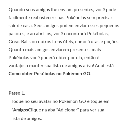
Quando seus amigos lhe enviam presentes, você pode
facilmente reabastecer suas Pokébolas sem precisar
sair de casa. Seus amigos podem enviar esses pequenos
pacotes, e ao abri-los, você encontrará Pokébolas,
Great Balls ou outros itens úteis, como frutas e poções.
Quanto mais amigos enviarem presentes, mais
Pokébolas você poderá obter por dia, então é
vantajoso manter sua lista de amigos ativa! Aqui está
Como obter Pokébolas no Pokémon GO
.
Passo 1.
Toque no seu avatar no Pokémon GO e toque em
“
Amigos
Clique na aba “Adicionar” para ver sua
lista de amigos.