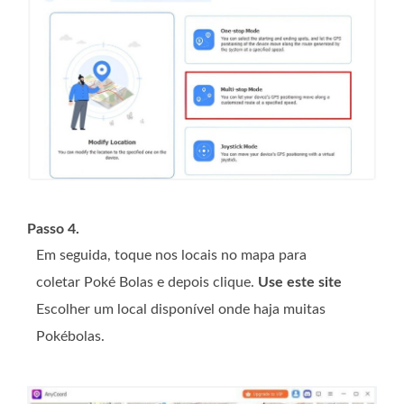
Passo 4.
Em seguida, toque nos locais no mapa para
coletar Poké Bolas e depois clique.
Use este site
Escolher um local disponível onde haja muitas
Pokébolas.