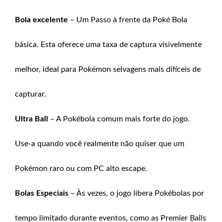
Bola excelente
– Um Passo à frente da Poké Bola
básica. Esta oferece uma taxa de captura visivelmente
melhor, ideal para Pokémon selvagens mais difíceis de
capturar.
Ultra Ball
– A Pokébola comum mais forte do jogo.
Use-a quando você realmente não quiser que um
Pokémon raro ou com PC alto escape.
Bolas Especiais
– Às vezes, o jogo libera Pokébolas por
tempo limitado durante eventos, como as Premier Balls