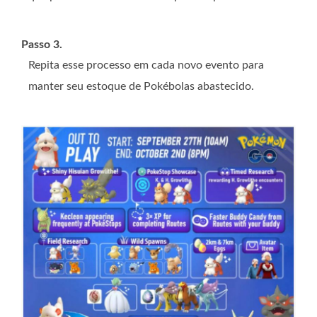
Passo 3.
Repita esse processo em cada novo evento para
manter seu estoque de Pokébolas abastecido.