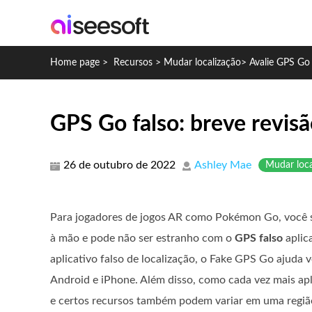
Home page
>
Recursos
>
Mudar localização
>
Avalie GPS Go 
GPS Go falso: breve revisã
26 de outubro de 2022
Ashley Mae
Mudar loca
Para jogadores de jogos AR como Pokémon Go, você 
à mão e pode não ser estranho com o
GPS falso
aplic
aplicativo falso de localização, o Fake GPS Go ajuda vo
Android e iPhone. Além disso, como cada vez mais apli
e certos recursos também podem variar em uma região