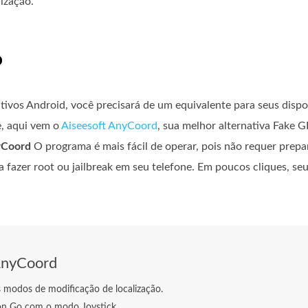
ização.
o
vos Android, você precisará de um equivalente para seus dispos
te, aqui vem o
Aiseesoft AnyCoord
, sua melhor alternativa Fake 
rCoord
O programa é mais fácil de operar, pois não requer prep
sa fazer root ou jailbreak em seu telefone. Em poucos cliques, seu
AnyCoord
s modos de modificação de localização.
n Go com o modo Joystick.