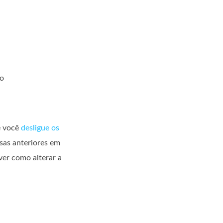
ão
e você
desligue os
sas anteriores em
ver como alterar a