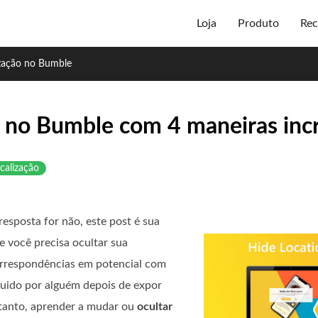
Loja
Produto
Rec
ização no Bumble
o no Bumble com 4 maneiras incr
calização
esposta for não, este post é sua
e você precisa ocultar sua
correspondências em potencial com
guido por alguém depois de expor
rtanto, aprender a mudar ou
ocultar