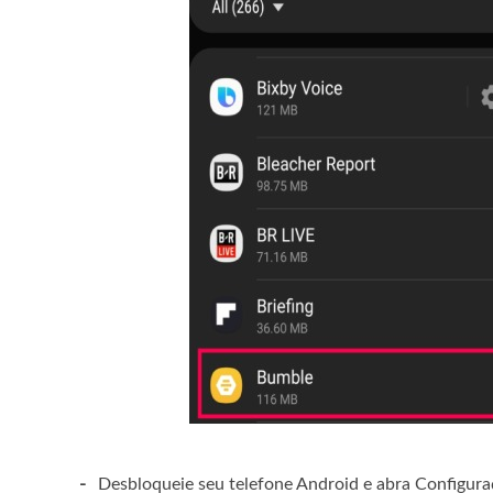
-
Desbloqueie seu telefone Android e abra Configur