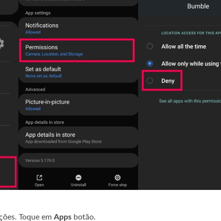
ações. Toque em
Apps
botão.