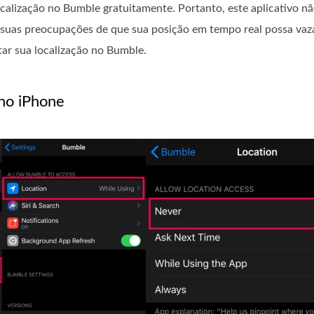
ocalização no Bumble gratuitamente. Portanto, este aplicativo nã
suas preocupações de que sua posição em tempo real possa vaza
ar sua localização no Bumble.
 no iPhone