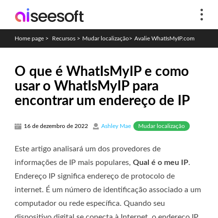
Home page
>
Recursos
>
Mudar localização
>
Avalie WhatIsMyIP.com
O que é WhatIsMyIP e como
usar o WhatIsMyIP para
encontrar um endereço de IP
Mudar localização
16 de dezembro de 2022
Ashley Mae
Este artigo analisará um dos provedores de
informações de IP mais populares,
Qual é o meu IP
.
Endereço IP significa endereço de protocolo de
internet. É um número de identificação associado a um
computador ou rede específica. Quando seu
dispositivo digital se conecta à Internet, o endereço IP