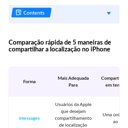
Comparação rápida de 5 maneiras de
compartilhar a localização no iPhone
Mais Adequada
Compartilha
Forma
Para
em tempo 
Usuários da Apple
que desejam
Uma única v
imessages
compartilhamento
ao vivo
de localização