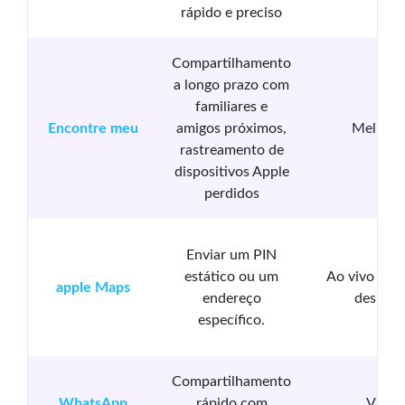
rápido e preciso
Compartilhamento
a longo prazo com
familiares e
Encontre meu
amigos próximos,
Melhori
rastreamento de
dispositivos Apple
perdidos
Enviar um PIN
estático ou um
Ao vivo (até
apple Maps
endereço
desligar
específico.
Compartilhamento
WhatsApp
rápido com
Viva