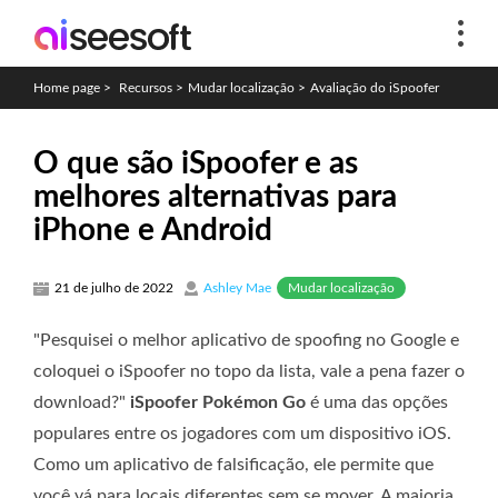
Home page
>
Recursos
>
Mudar localização
>
Avaliação do iSpoofer
O que são iSpoofer e as
melhores alternativas para
iPhone e Android
Mudar localização
21 de julho de 2022
Ashley Mae
"Pesquisei o melhor aplicativo de spoofing no Google e
coloquei o iSpoofer no topo da lista, vale a pena fazer o
download?"
iSpoofer Pokémon Go
é uma das opções
populares entre os jogadores com um dispositivo iOS.
Como um aplicativo de falsificação, ele permite que
você vá para locais diferentes sem se mover. A maioria