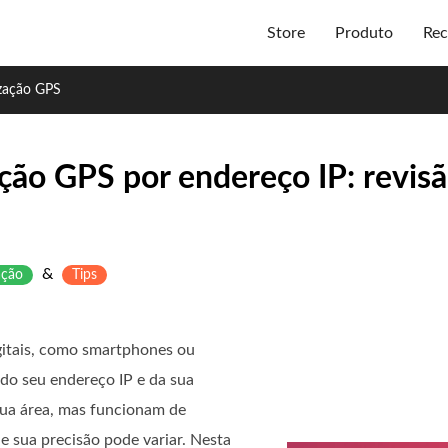
Store
Produto
Rec
ização GPS
ção GPS por endereço IP: revis
&
ação
Tips
igitais, como smartphones ou
do seu endereço IP e da sua
sua área, mas funcionam de
e sua precisão pode variar. Nesta