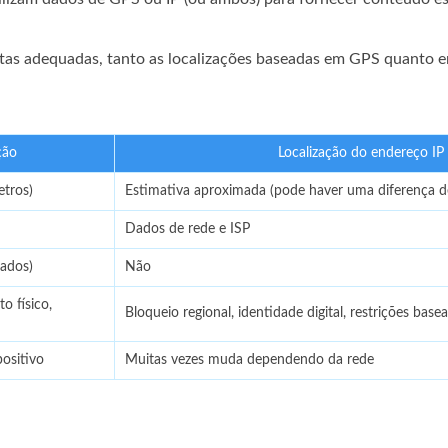
as adequadas, tanto as localizações baseadas em GPS quanto e
ção
Localização do endereço IP
etros)
Estimativa aproximada (pode haver uma diferença de
Dados de rede e ISP
ados)
Não
 físico,
Bloqueio regional, identidade digital, restrições bas
ositivo
Muitas vezes muda dependendo da rede