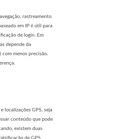
navegação, rastreamento
aseado em IP é útil para
ificação de login. Em
mas depende da
et com menos precisão.
erença.
e localizações GPS, seja
cessar conteúdo que pode
icando, existem duas
falsificação de GPS,