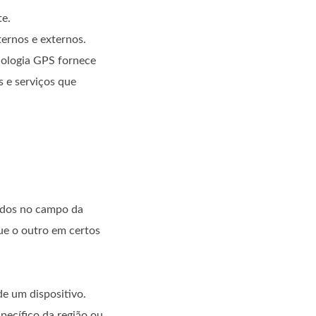
te.
ernos e externos.
nologia GPS fornece
s e serviços que
sados no campo da
ue o outro em certos
e um dispositivo.
pecífico da região ou