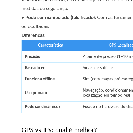
medidas de segurança.
• Pode ser manipulado (falsificado):
Com as ferrament
ou ocultadas.
Diferenças
Característica
GPS Localiza
Precisão
Altamente preciso (1–10 m
Baseado em
Sinais de satélite
Funciona offline
Sim (com mapas pré-carreg
Navegação, condicionamento
Uso primário
localização em tempo real
Pode ser dinâmico?
Fixado no hardware do disp
GPS vs IPs: qual é melhor?