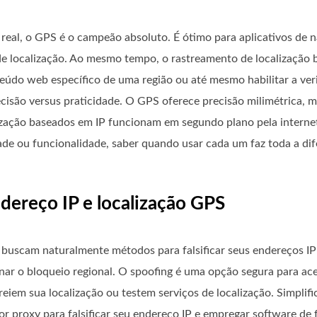
real, o GPS é o campeão absoluto. É ótimo para aplicativos de 
e localização. Ao mesmo tempo, o rastreamento de localização b
teúdo web específico de uma região ou até mesmo habilitar a ver
cisão versus praticidade. O GPS oferece precisão milimétrica, 
calização baseados em IP funcionam em segundo plano pela intern
de ou funcionalidade, saber quando usar cada um faz toda a dif
ndereço IP e localização GPS
 buscam naturalmente métodos para falsificar seus endereços IP 
rnar o bloqueio regional. O spoofing é uma opção segura para a
treiem sua localização ou testem serviços de localização. Simplif
or proxy para falsificar seu endereço IP e empregar software de 