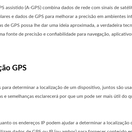
S assistido (A-GPS) combina dados de rede com sinais de satéli
lares e dados de GPS para melhorar a precisão em ambientes int
s de GPS possa lhe dar uma ideia aproximada, a verdadeira tec
a fonte de precisão e confiabilidade para navegação, aplicativo
ação GPS
para determinar a localização de um dispositivo, juntos são u
as e semelhanças esclarecerá por que um pode ser mais útil do q
anto os endereços IP podem ajudar a determinar a localização d
utilizam dados de GPS ou IP (ou ambos) para fornecer conteúdo es