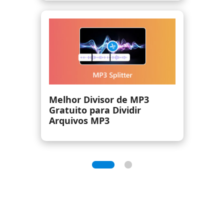
Como misturar músicas em
3 etapas simples [com
imagens]