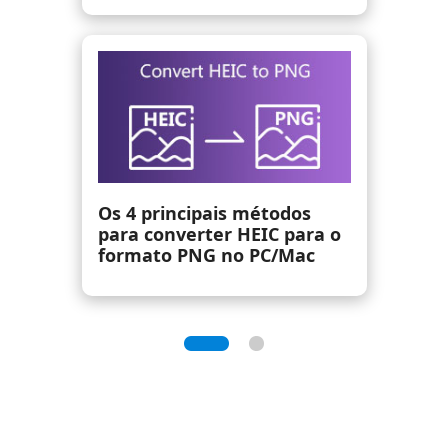
Converta JPG em Texto:
Extraia texto de JPG com
facilidade e rapidez