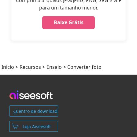
Comprima arquivos JPG/JPEG, PNG, SVG e GIF
para um tamanho menor.
Baixe Grátis
Início
>
Recursos
>
Ensaio
> Converter foto
Centro de download
Loja Aiseesoft