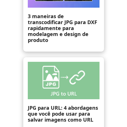
Converta HEVC em JPG e
extraia imagens JPG de
vídeos HEVC
CR3 para JPG: Melhores
opções para converter
arquivos CR3 em JPG