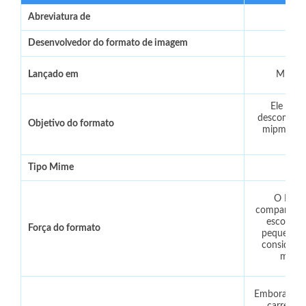
Abreviatura de
Desenvolvedor do formato de imagem
Lançado em
Micros
Ele pod
descompact
Objetivo do formato
mipmap, c
Tipo Mime
O DDS 
comparação
escolher
Força do formato
pequeno, a
considera
melhor
Embora a co