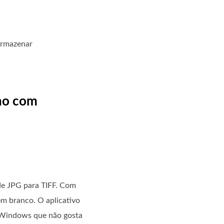
armazenar
lho com
de JPG para TIFF. Com
em branco. O aplicativo
o Windows que não gosta