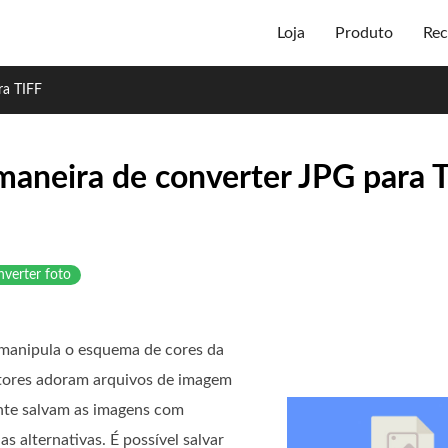
Loja
Produto
Rec
ra TIFF
maneira de converter JPG para 
verter foto
 manipula o esquema de cores da
itores adoram arquivos de imagem
nte salvam as imagens com
s alternativas. É possível salvar