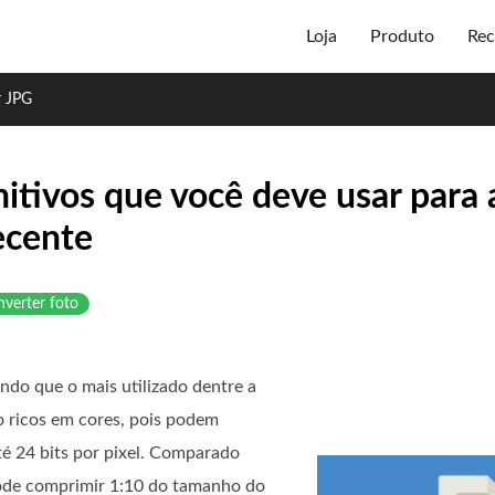
Loja
Produto
Rec
r JPG
itivos que você deve usar para 
ecente
verter foto
ndo que o mais utilizado dentre a
 ricos em cores, pois podem
é 24 bits por pixel. Comparado
pode comprimir 1:10 do tamanho do