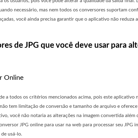
 os usuários, pois você pode alterar a qualidade da saída final
uando necessário, mas nem todos os conversores suportam conf
das, você ainda precisa garantir que o aplicativo não reduza a 
ores de JPG que você deve usar para al
r Online
e a todos os critérios mencionados acima, pois este aplicativo
 não tem limitação de conversão e tamanho de arquivo e oferece
ivo, você não notaria as alterações na imagem convertida além 
r conversor JPG online para usar na web para processar seu JPG
 de usá-lo.