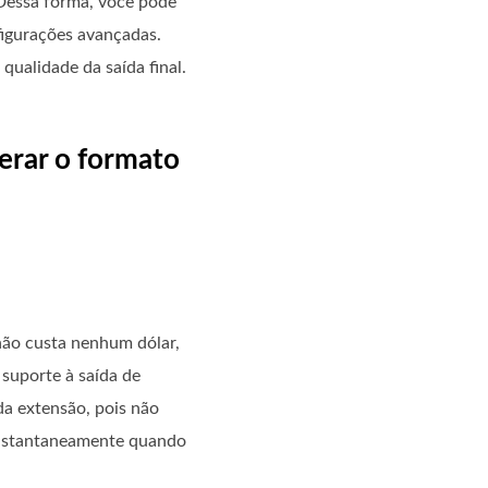
. Dessa forma, você pode
igurações avançadas.
qualidade da saída final.
terar o formato
 não custa nenhum dólar,
 suporte à saída de
da extensão, pois não
 instantaneamente quando