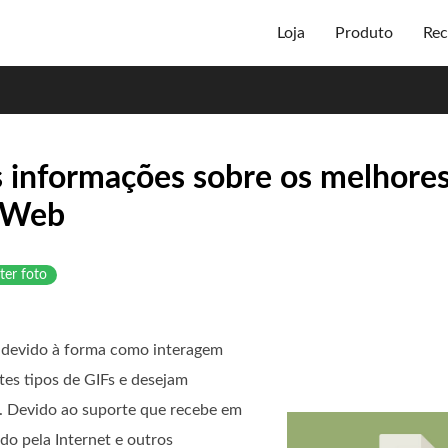
Loja
Produto
Rec
s informações sobre os melhore
 Web
ter foto
 devido à forma como interagem
es tipos de GIFs e desejam
. Devido ao suporte que recebe em
do pela Internet e outros