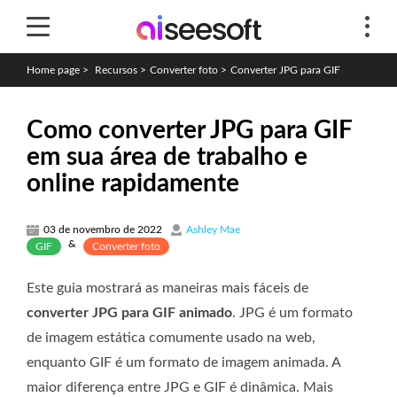
Home page
>
Recursos
>
Converter foto
>
Converter JPG para GIF
Como converter JPG para GIF
em sua área de trabalho e
online rapidamente
03 de novembro de 2022
Ashley Mae
&
GIF
Converter foto
Este guia mostrará as maneiras mais fáceis de
converter JPG para GIF animado
. JPG é um formato
de imagem estática comumente usado na web,
enquanto GIF é um formato de imagem animada. A
maior diferença entre JPG e GIF é dinâmica. Mais