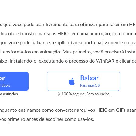
s que você pode usar livremente para otimizar para fazer um H
talmente e transformar seus HEICs em uma animação, como um pr
 que você pode baixar, este aplicativo suporta nativamente o n
transformá-los em animação. Mas primeiro, você precisará instal
o, instalando-o, executando o processo do WinRAR e clicando 
ar
Baixar
indows
Para macOS
 anúncios.
100% seguro. Sem anúncios.
 enquanto ensinamos como converter arquivos HEIC em GIFs usa
-os primeiro antes de escolher como usá-los.