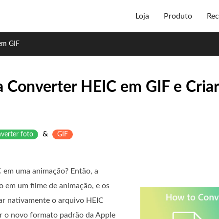
Loja
Produto
Rec
em GIF
 Converter HEIC em GIF e Criar
&
verter foto
GIF
IC em uma animação? Então, a
lo em um filme de animação, e os
zar nativamente o arquivo HEIC
ar o novo formato padrão da Apple