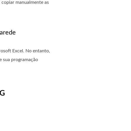
sa copiar manualmente as
parede
osoft Excel. No entanto,
de sua programação
PG