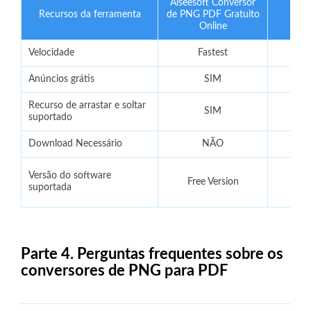
Aiseesoft Conversor
Recursos da ferramenta
de PNG PDF Gratuito
P
Online
Velocidade
Fastest
Anúncios grátis
SIM
Recurso de arrastar e soltar
SIM
suportado
Download Necessário
NÃO
Versão do software
Free Version
Fre
suportada
Parte 4. Perguntas frequentes sobre os
conversores de PNG para PDF