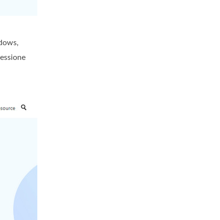
ndows,
ressione