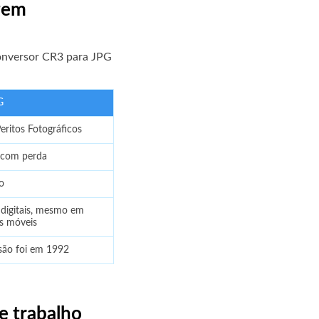
agem
 conversor CR3 para JPG
G
ritos Fotográficos
com perda
o
digitais, mesmo em
os móveis
são foi em 1992
e trabalho