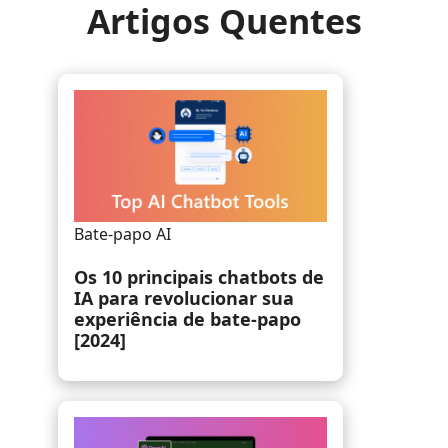
Artigos Quentes
Bate-papo AI
Melhor avaliação do Chat AI
GPT no AI Chat por GPT que
você deve saber