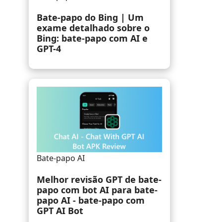
para reproduzir arquivos
WAV para Windows/Mac
By
Amanda Brown
28.11.2023
Bate-papo AI
Revisão completa do bot de
bate-papo EVA AI (Ex
Journey) que você deve
conhecer [2024]
By
Ashley Mae
12.05.2023