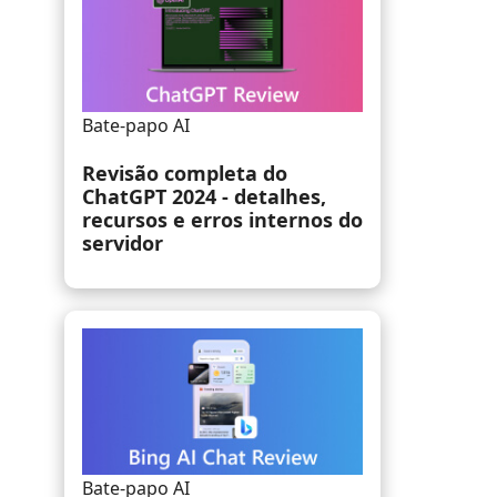
Bate-papo AI
Uma revisão completa do
Chatsonic para saber mais
sobre o AI Chatbot
Bate-papo AI
Os 10 melhores players WAV