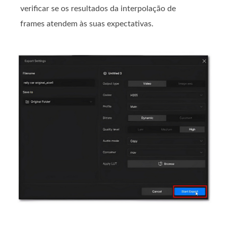
verificar se os resultados da interpolação de
frames atendem às suas expectativas.