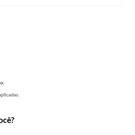
o.
plicadas.
ocê?