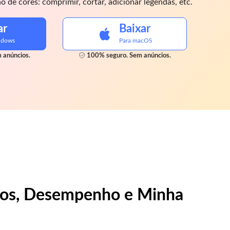
 de cores: comprimir, cortar, adicionar legendas, etc.
ar
Baixar
ndows
Para macOS
 anúncios.
100% seguro. Sem anúncios.
sos, Desempenho e Minha