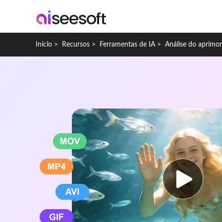
Início
>
Recursos
>
Ferramentas de IA
>
Análise do aprimo