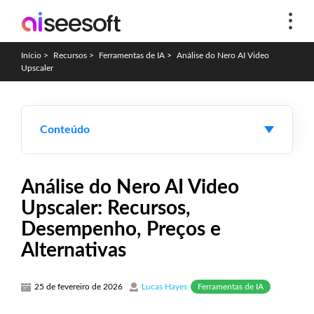
Início
>
Recursos
>
Ferramentas de IA
>
Análise do Nero AI Video
Upscaler
Conteúdo
Análise do Nero AI Video
Upscaler: Recursos,
Desempenho, Preços e
Alternativas
Ferramentas de IA
25 de fevereiro de 2026
Lucas Hayes