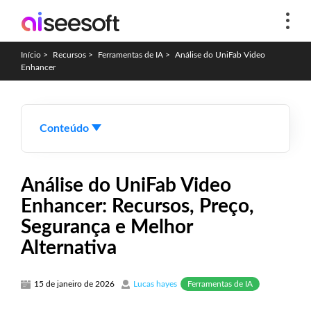
Início
>
Recursos
>
Ferramentas de IA
>
Análise do UniFab Video
Enhancer
Conteúdo
Análise do UniFab Video
Enhancer: Recursos, Preço,
Segurança e Melhor
Alternativa
Ferramentas de IA
15 de janeiro de 2026
Lucas hayes