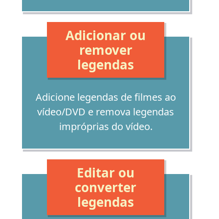
Adicionar ou
remover
legendas
Adicione legendas de filmes ao
vídeo/DVD e remova legendas
impróprias do vídeo.
Editar ou
converter
legendas