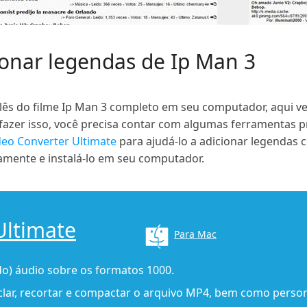
ionar legendas de Ip Man 3
glês do filme Ip Man 3 completo em seu computador, aqui 
fazer isso, você precisa contar com algumas ferramentas pr
eo Converter Ultimate
para ajudá-lo a adicionar legendas 
tamente e instalá-lo em seu computador.
Ultimate
Para Mac
ído) áudio sobre os formatos 1000.
sclar, recortar e compactar o arquivo MP4, bem como perso