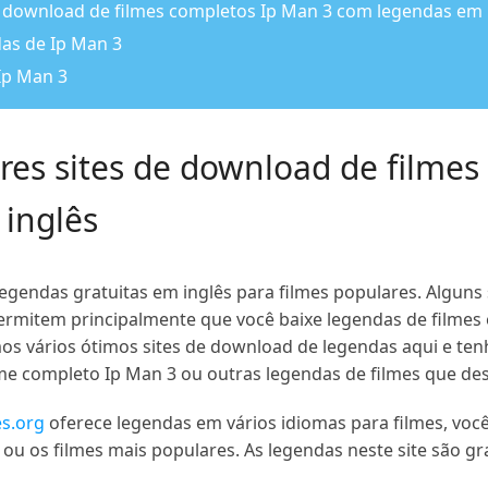
de download de filmes completos Ip Man 3 com legendas em 
das de Ip Man 3
Ip Man 3
ores sites de download de filme
inglês
legendas gratuitas em inglês para filmes populares. Algun
ermitem principalmente que você baixe legendas de filmes 
mos vários ótimos sites de download de legendas aqui e te
me completo Ip Man 3 ou outras legendas de filmes que des
es.org
oferece legendas em vários idiomas para filmes, voc
 ou os filmes mais populares. As legendas neste site são g