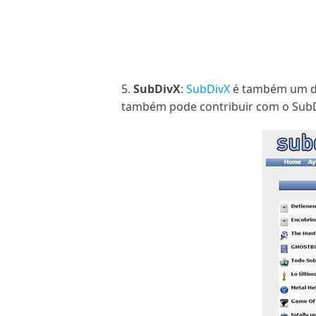
5.
SubDivX
:
SubDivX
é também um dos
também pode contribuir com o SubD