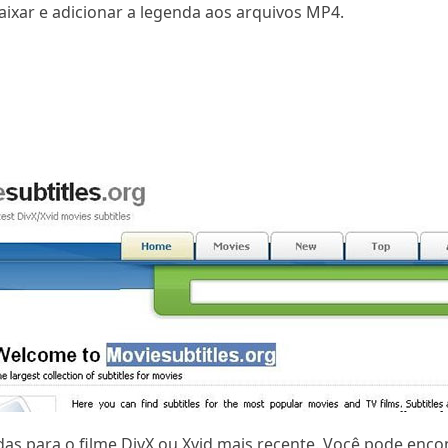
aixar e adicionar a legenda aos arquivos MP4.
as para o filme DivX ou Xvid mais recente. Você pode encon