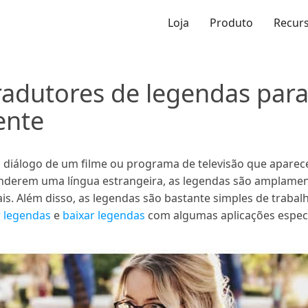
Loja
Produto
Recur
radutores de legendas para
ente
 diálogo de um filme ou programa de televisão que aparece
derem uma língua estrangeira, as legendas são amplament
is. Além disso, as legendas são bastante simples de trabal
r legendas
e
baixar legendas
com algumas aplicações espec