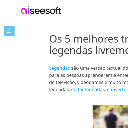
☰
Os 5 melhores t
legendas livrem
Legendas
são uma versão textual do
para as pessoas aprenderem e enten
de televisão, videogames e muito ma
legendas,
editar legendas
,
converte