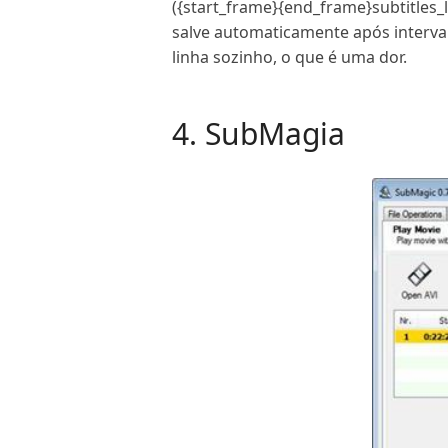
({start_frame}{end_frame}subtitles_
salve automaticamente após interval
linha sozinho, o que é uma dor.
4. SubMagia