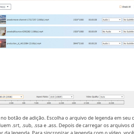
 no botão de adição. Escolha o arquivo de legenda em seu d
em .srt, .sub, .ssa e .ass. Depois de carregar os arquivos 
or da legenda. Para sincronizar a legenda com o vídeo, você