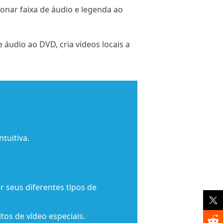
onar faixa de áudio e legenda ao
 áudio ao DVD, cria vídeos locais a
tuitiva.
ar seus diferentes tipos de
tos de vídeo especiais.